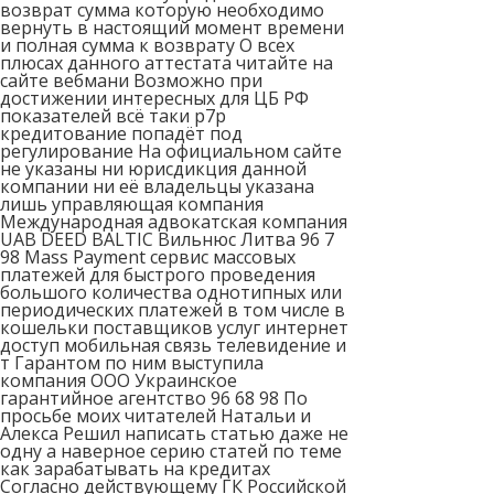
возврат сумма которую необходимо
вернуть в настоящий момент времени
и полная сумма к возврату О всех
плюсах данного аттестата читайте на
сайте вебмани Возможно при
достижении интересных для ЦБ РФ
показателей всё таки p7p
кредитование попадёт под
регулирование На официальном сайте
не указаны ни юрисдикция данной
компании ни её владельцы указана
лишь управляющая компания
Международная адвокатская компания
UAB DEED BALTIC Вильнюс Литва 96 7
98 Mass Payment сервис массовых
платежей для быстрого проведения
большого количества однотипных или
периодических платежей в том числе в
кошельки поставщиков услуг интернет
доступ мобильная связь телевидение и
т Гарантом по ним выступила
компания ООО Украинское
гарантийное агентство 96 68 98 По
просьбе моих читателей Натальи и
Алекса Решил написать статью даже не
одну а наверное серию статей по теме
как зарабатывать на кредитах
Согласно действующему ГК Российской