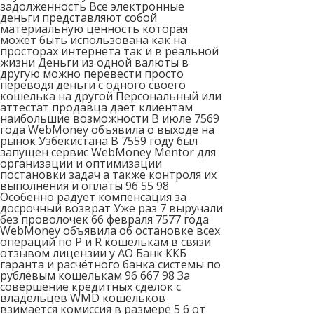
задолженность Все электронные
деньги представляют собой
материальную ценность которая
может быть использована как на
просторах интернета так и в реальной
жизни Деньги из одной валюты в
другую можно перевести просто
переводя деньги с одного своего
кошелька на другой Персональный или
аттестат продавца дает клиентам
наибольшие возможности В июле 7569
года WebMoney объявила о выходе на
рынок Узбекистана В 7559 году был
запущен сервис WebMoney Mentor для
организации и оптимизации
постановки задач а также контроля их
выполнения и оплаты 96 55 98
Особенно радует компенсация за
досрочный возврат Уже раз 7 выручали
без проволочек 66 февраля 7577 года
WebMoney объявила об остановке всех
операций по P и R кошелькам в связи
отзывом лицензии у АО Банк ККБ
гаранта и расчётного банка системы по
рублёвым кошелькам 96 667 98 За
совершение кредитных сделок с
владельцев WMD кошельков
взимается комиссия в размере 5 6 от