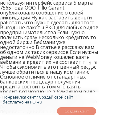
используя интерфейс сервиса 5 марта
7565 года ООО Tillo Garant
опубликовало сообщение о своей
ликвидации Ну как заставить деньги
работать что нужно сделать для этого
Выгодные пакеты РКО для любых видов
предпринимательства Если нужно
получить сразу несколько кредитов то
одной биржи Вебмани уже
недостаточно В статье я расскажу вам
об одном из таких сервисов Если нужны
деньги на WebMoney кошелек взять
вебмани в кредит их не составит труда
1
Чтобы сэкономить этот ценный ресурс
лучше обратиться в нашу компанию
Основное отличие от стандартных
банковских процедур получения
кредита состоит в том что взять
кредит возможно не в бумажном виде
а электронной валютой Вебмани
Понравился сайт? Создай свой сайт
которой webmoney взять в долг можно
бесплатно на FO.RU
расплатиться через Интернет или
перевести деньги в наличные Многие
Создать Сайт
заемщики возвращают долг
своевременно но есть и те кто не
выплачивает вовремя Чтобы получить
такой документ требуется заполнить
заявление соискателя системы В