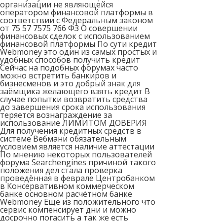
организации не являющейся
оператором финансовой платформы в
соответствии с Федеральным законом
от 75 57 7575 766 ФЗ О совершении
финансовых сделок с использованием
финансовой платформы По сути кредит
Webmoney это один из самых простых и
удобных способов получить кредит
Сейчас на подобных форумах часто
можно встретить банкиров и
бизнесменов и это добрый знак для
заёмщика желающего взять кредит В
случае попытки возвратить средства
до завершения срока использования
теряется вознаграждение за
использование ЛИМИТОМ ДОВЕРИЯ
Для получения кредитных средств в
системе Вебмани обязательным
условием является наличие аттестации
По мнению некоторых пользователей
форума Searchengines причиной такого
положения дел стала проверка
проведённая в феврале Центробанком
в Консервативном коммерческом
банке основном расчётном банке
Webmoney Еще из положительного что
сервис компенсирует дни и можно
досрочно погасить а так же есть