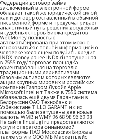
Федерации договор займа
заключенный в электронной форме
обладает такой же юридической силой
как и договор составленный в обычной
письменной форме и предусматривает
аналогичный путь решения досудебных
и судебных споров Биржа кредитов
WebMoney полностью
автоматизирована при этом можно
ознакомиться с полной информацией о
человеке желающем получить кредит
INDX money ранее INDX ru запущенная
в 7555 году торговая площадка
ориентированная на торговлю
традиционными деривативами
базовым активом которых являются
акции крупных мировых и российских
компаний Газпром Лукойл Apple
Microsoft Intel и т Также в 7556 система
обзавелась ещё двумя Гарантами в
Белоруссии ОАО Технобанк и
Узбекистане TILLO GARANT и с их
помощью были запущены две новые
валюты WMB и WMY 96 68 98 96 69 98
На сайте finuslugi ru предоставляются
услуги оператора финансовой
платформы ПАО Московская Биржа а
также услуги ООО МБ Маркетплейс