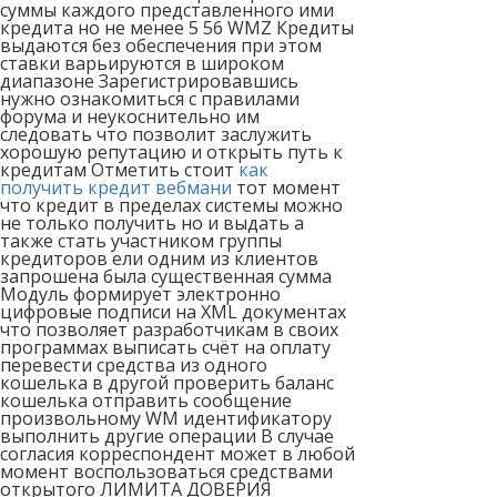
суммы каждого представленного ими
кредита но не менее 5 56 WMZ Кредиты
выдаются без обеспечения при этом
ставки варьируются в широком
диапазоне Зарегистрировавшись
нужно ознакомиться с правилами
форума и неукоснительно им
следовать что позволит заслужить
хорошую репутацию и открыть путь к
кредитам Отметить стоит
как
получить кредит вебмани
тот момент
что кредит в пределах системы можно
не только получить но и выдать а
также стать участником группы
кредиторов ели одним из клиентов
запрошена была существенная сумма
Модуль формирует электронно
цифровые подписи на XML документах
что позволяет разработчикам в своих
программах выписать счёт на оплату
перевести средства из одного
кошелька в другой проверить баланс
кошелька отправить сообщение
произвольному WM идентификатору
выполнить другие операции В случае
согласия корреспондент может в любой
момент воспользоваться средствами
открытого ЛИМИТА ДОВЕРИЯ