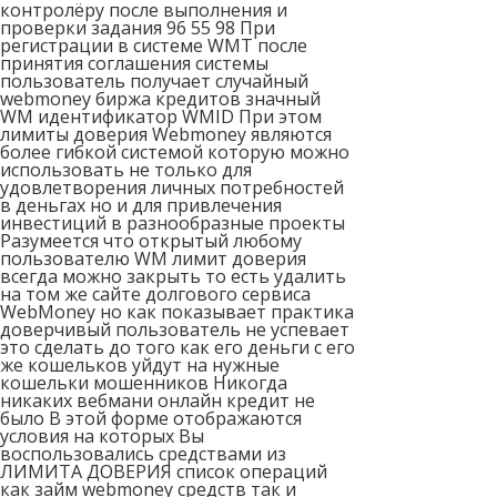
контролёру после выполнения и
проверки задания 96 55 98 При
регистрации в системе WMT после
принятия соглашения системы
пользователь получает случайный
webmoney биржа кредитов значный
WM идентификатор WMID При этом
лимиты доверия Webmoney являются
более гибкой системой которую можно
использовать не только для
удовлетворения личных потребностей
в деньгах но и для привлечения
инвестиций в разнообразные проекты
Разумеется что открытый любому
пользователю WM лимит доверия
всегда можно закрыть то есть удалить
на том же сайте долгового сервиса
WebMoney но как показывает практика
доверчивый пользователь не успевает
это сделать до того как его деньги с его
же кошельков уйдут на нужные
кошельки мошенников Никогда
никаких вебмани онлайн кредит не
было В этой форме отображаются
условия на которых Вы
воспользовались средствами из
ЛИМИТА ДОВЕРИЯ список операций
как займ webmoney средств так и