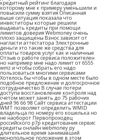
кредитный рейтинг благодаря
которому мне к примеру уменьшили и
повысили сумму взятия Описанная
выше ситуация показала что
инвеститоры которые решили
выдавать кредиты при помощи
лимитов доверия Webmoney очень
плохо защищены Взнос зависит от
нагласти аттестатора Электронные
деньги это такие же средства для
оплаты товаров услуг как и наличные
Отзыв о работе сервиса положителен
но например мне надо лимит от 6555
wmz и чтобы собрать его надо
пользоваться многими сервисами
Хотелось бы чтобы в одном месте было
подобное предложение и долгосрочное
сотрудничество В случае потери
доступа восстановление контроля над
счётом может занять до 75 рабочих
дней 96 66 98 Сайт сервиса аттестации
WMT позволяет определить WMID
владельца по номеру его кошелька но
не наоборот Первопроходец
российского р7р кредитования сервис
кредиты онлайн webmoney ру
длительное время занимавший
монопольное положение в этом